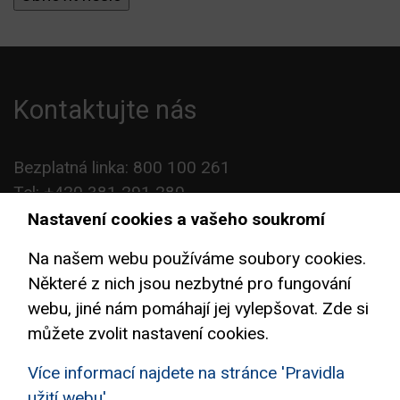
Kontaktujte nás
Bezplatná linka: 800 100 261
Tel: +420 381 291 280
Fax: +420 381 291 282
Nastavení cookies a vašeho soukromí
E-mail:
info@aimport.cz
Na našem webu používáme soubory cookies.
www.aimport.cz
Některé z nich jsou nezbytné pro fungování
webu, jiné nám pomáhají jej vylepšovat. Zde si
můžete zvolit nastavení cookies.
Více informací najdete na stránce 'Pravidla
užití webu'