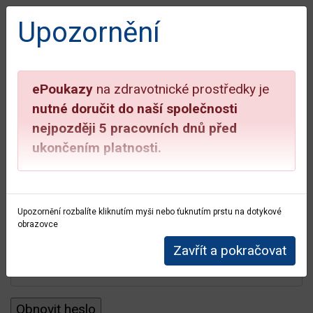
Přihlášení do uživatelské
Upozornění
zóny
ubmenu
Email:
info@aimport.cz
ePoukazy
na zdravotnické prostředky je
Bezplatná linka:
800 100 261
ubmenu
nutné doručit do naší společnosti
ok
nejpozději 5 pracovních dnů před
ubmenu
ukončením platnosti.
Home
Zapomenuté heslo
ubmenu
Zapomenuté heslo
Více informací najdete
ZDE
ubmenu
Upozornění rozbalíte kliknutím myši nebo ťuknutím prstu na dotykové
obrazovce
ubmenu
Uživatelské jméno
Zavřít a pokračovat