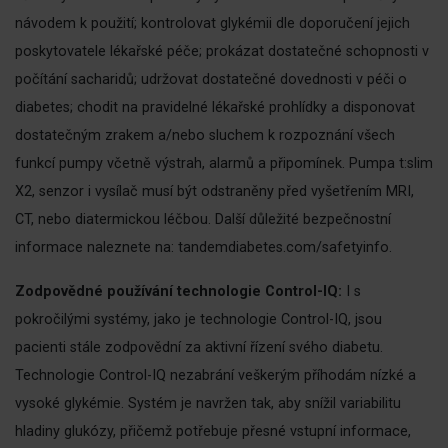
návodem k použití; kontrolovat glykémii dle doporučení jejich
poskytovatele lékařské péče; prokázat dostatečné schopnosti v
počítání sacharidů; udržovat dostatečné dovednosti v péči o
diabetes; chodit na pravidelné lékařské prohlídky a disponovat
dostatečným zrakem a/nebo sluchem k rozpoznání všech
funkcí pumpy včetně výstrah, alarmů a připomínek. Pumpa t:slim
X2, senzor i vysílač musí být odstraněny před vyšetřením MRI,
CT, nebo diatermickou léčbou. Další důležité bezpečnostní
informace naleznete na: tandemdiabetes.com/safetyinfo.
Zodpovědné používání technologie Control-IQ:
I s
pokročilými systémy, jako je technologie Control-IQ, jsou
pacienti stále zodpovědní za aktivní řízení svého diabetu.
Technologie Control-IQ nezabrání veškerým příhodám nízké a
vysoké glykémie. Systém je navržen tak, aby snížil variabilitu
hladiny glukózy, přičemž potřebuje přesné vstupní informace,