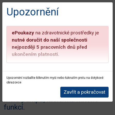
Přihlášení do uživatelské
Upozornění
zóny
ubmenu
Email:
info@aimport.cz
ePoukazy
na zdravotnické prostředky je
Bezplatná linka:
800 100 261
ubmenu
nutné doručit do naší společnosti
ok
nejpozději 5 pracovních dnů před
ubmenu
ukončením platnosti.
Home
Tandem
ubmenu
Inzulinová pumpa
Více informací najdete
ZDE
ubmenu
t:slim X2™
Upozornění rozbalíte kliknutím myši nebo ťuknutím prstu na dotykové
obrazovce
ubmenu
Zavřít a pokračovat
Malá pumpa, která má mnoho
funkcí.