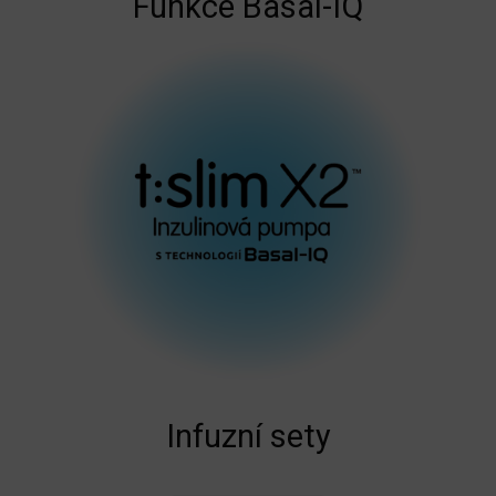
Funkce Basal-IQ
Infuzní sety