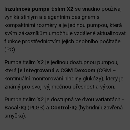
Inzulinová pumpa t:slim X2
se snadno používá,
vyniká štíhlým a elegantním designem s
kompaktními rozměry a je jedinou pumpou, která
svým zákazníkům umožňuje vzdáleně aktualizovat
funkce prostřednictvím jejich osobního počítače
(PC).
Pumpa t:slim X2 je jedinou dostupnou pumpou,
která
je integrovaná s CGM Dexcom
(CGM –
kontinuální monitorování hladiny glukózy), který je
známý pro svoji výjimečnou přesnost a výkon.
Pumpa t:slim X2 je dostupná ve dvou variantách -
Basal-IQ
(PLGS) a
Control-IQ
(hybridní uzavřená
smyčka).