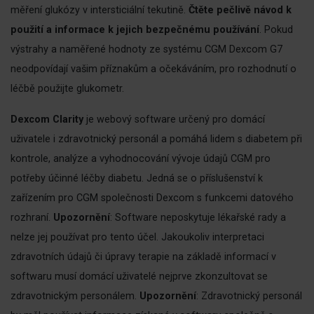
měření glukózy v intersticiální tekutině.
Čtěte pečlivě návod k
použití a informace k jejich bezpečnému používání
. Pokud
výstrahy a naměřené hodnoty ze systému CGM Dexcom G7
neodpovídají vašim příznakům a očekáváním, pro rozhodnutí o
léčbě použijte glukometr.
Dexcom Clarity
je webový software určený pro domácí
uživatele i zdravotnický personál a pomáhá lidem s diabetem při
kontrole, analýze a vyhodnocování vývoje údajů CGM pro
potřeby účinné léčby diabetu. Jedná se o příslušenství k
zařízením pro CGM společnosti Dexcom s funkcemi datového
rozhraní.
Upozornění
: Software neposkytuje lékařské rady a
nelze jej používat pro tento účel. Jakoukoliv interpretaci
zdravotních údajů či úpravy terapie na základě informací v
softwaru musí domácí uživatelé nejprve zkonzultovat se
zdravotnickým personálem.
Upozornění
: Zdravotnický personál