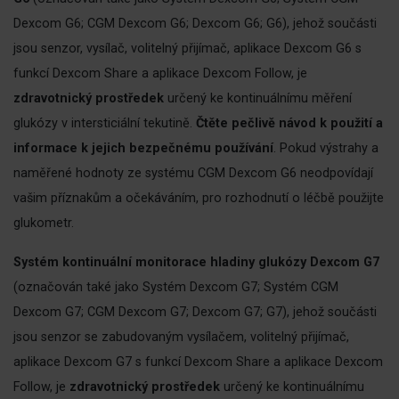
Dexcom G6; CGM Dexcom G6; Dexcom G6; G6), jehož součásti
jsou senzor, vysílač, volitelný přijímač, aplikace Dexcom G6 s
funkcí Dexcom Share a aplikace Dexcom Follow, je
zdravotnický prostředek
určený ke kontinuálnímu měření
glukózy v intersticiální tekutině.
Čtěte pečlivě návod k použití a
informace k jejich bezpečnému používání
. Pokud výstrahy a
naměřené hodnoty ze systému CGM Dexcom G6 neodpovídají
vašim příznakům a očekáváním, pro rozhodnutí o léčbě použijte
glukometr.
Systém kontinuální monitorace hladiny glukózy Dexcom G7
(označován také jako Systém Dexcom G7; Systém CGM
Dexcom G7; CGM Dexcom G7; Dexcom G7; G7), jehož součásti
jsou senzor se zabudovaným vysílačem, volitelný přijímač,
aplikace Dexcom G7 s funkcí Dexcom Share a aplikace Dexcom
Follow, je
zdravotnický prostředek
určený ke kontinuálnímu