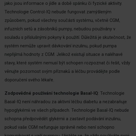
jako jsou informace o jídle a době spánku či fyzické aktivity.
Technologie Control-IQ nebude fungovat zamýšleným
způsobem, pokud všechny součásti systému, včetně CGM,
infuzních setů a zásobníků pumpy, nebudou používány v
souladu s příslušnými pokyny k použití. Důležitá je skutečnost, že
systém nemůže upravit dávkování inzulinu, pokud pumpa
nepřijímá hodnoty z CGM. Jelikož existují situace a naléhavé
stavy, které systém nemusí být schopen rozpoznat či řešit, vždy
věnujte pozornost svým příznaků a léčbu provádějte podle
doporučení svého lékaře.
Zodpovědné používání technologie Basal-IQ
: Technologie
Basal-IQ není náhradou za aktivní léčbu diabetu a nezabraňuje
hypoglykémii ve všech případech. Technologie Basal-IQ nebude
schopna předpovědět glykémii a zastavit podávání inzulinu,
pokud vaše CGM nefunguje správně nebo není schopno
komunikovat s vaší pumpou. Ujistěte se, že vždy používáte svoji