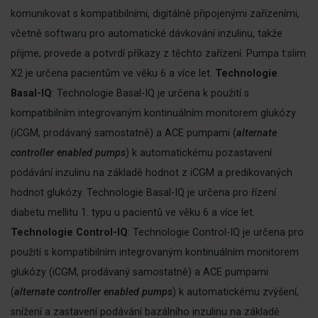
komunikovat s kompatibilními, digitálně připojenými zařízeními,
včetně softwaru pro automatické dávkování inzulinu, takže
přijme, provede a potvrdí příkazy z těchto zařízení. Pumpa t:slim
X2 je určena pacientům ve věku 6 a více let.
Technologie
Basal-IQ
: Technologie Basal-IQ je určena k použití s
kompatibilním integrovaným kontinuálním monitorem glukózy
(iCGM, prodávaný samostatně) a ACE pumpami (
alternate
controller enabled pumps
) k automatickému pozastavení
podávání inzulinu na základě hodnot z iCGM a predikovaných
hodnot glukózy. Technologie Basal-IQ je určena pro řízení
diabetu mellitu 1. typu u pacientů ve věku 6 a více let.
Technologie Control-IQ
: Technologie Control-IQ je určena pro
použití s kompatibilním integrovaným kontinuálním monitorem
glukózy (iCGM, prodávaný samostatně) a ACE pumpami
(
alternate controller enabled pumps
) k automatickému zvýšení,
snížení a zastavení podávání bazálního inzulinu na základě