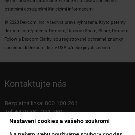
by měl používat informace získané v softwaru společně s
ostatními dostupnými klinickými informacemi.
© 2023 Dexcom, Inc. Všechna práva vyhrazena. Kryto patenty
dexcom.com/patents. Dexcom, Dexcom Share, Share, Dexcom
Follow a Dexcom Clarity jsou registrované ochranné známky
společnosti Dexcom, Inc. v USA a/nebo jiných zemích.
Kontaktujte nás
Bezplatná linka: 800 100 261
Tel: +420 381 291 280
Fax: +420 381 291 282
Nastavení cookies a vašeho soukromí
E-mail:
info@aimport.cz
Na našem webu používáme soubory cookies.