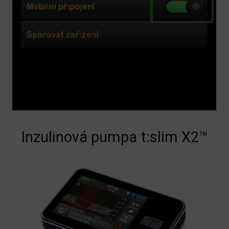
Inzulinová pumpa t:slim X2™