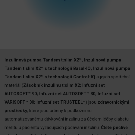
Inzulinová pumpa Tandem t:slim X2™, Inzulinová pumpa
Tandem t:slim X2™ s technologií Basal-IQ, Inzulinová pumpa
Tandem t:slim X2™ s technologií Control-IQ
a jejich spotřební
materiál (
Zásobník inzulinu t:slim X2; Infuzní set
AUTOSOFT™ 90; Infuzní set AUTOSOFT™ 30; Infuzní set
VARISOFT™ 30; Infuzní set TRUSTEEL™
) jsou
zdravotnickými
prostředky
, které jsou určeny k podkožnímu
automatizovanému dávkování inzulínu za účelem léčby diabetu
mellitu u pacientů vyžadujících podávání inzulinu.
Čtěte pečlivě