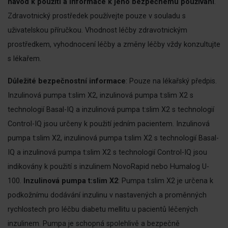
návod k použití a informace k jeho bezpečnému používání
.
Zdravotnický prostředek používejte pouze v souladu s
uživatelskou příručkou. Vhodnost léčby zdravotnickým
prostředkem, vyhodnocení léčby a změny léčby vždy konzultujte
s lékařem.
Důležité bezpečnostní informace
: Pouze na lékařský předpis.
Inzulinová pumpa t:slim X2, inzulinová pumpa t:slim X2 s
technologií Basal-IQ a inzulinová pumpa t:slim X2 s technologií
Control-IQ jsou určeny k použití jedním pacientem. Inzulinová
pumpa t:slim X2, inzulinová pumpa t:slim X2 s technologií Basal-
IQ a inzulinová pumpa t:slim X2 s technologií Control-IQ jsou
indikovány k použití s inzulinem NovoRapid nebo Humalog U-
100.
Inzulinová pumpa t:slim X2
: Pumpa t:slim X2 je určena k
podkožnímu dodávání inzulinu v nastavených a proměnných
rychlostech pro léčbu diabetu mellitu u pacientů léčených
inzulinem. Pumpa je schopná spolehlivě a bezpečně