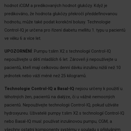
hodnot iCGM a predikovaných hodnot glukózy. Když je
predikováno, že hodnota glukózy překročí předdefinovanou
hodnotu, může také podat korekční bolusy. Technologie
Control-IQ je určena pro řízení diabetu mellitu 1. typu u pacientů
ve věku 6 a více let.
UPOZORNĚNÍ
: Pumpu t:slim X2 s technologií Control-IQ
nepoužívejte u dětí mladších 6 let. Zároveň ji nepoužívejte u
pacientů, kteří mají celkovou denní dávku inzulinu nižší než 10
jednotek nebo váží méně než 25 kilogramů.
Technologie Control-IQ a Basal-IQ
nejsou určeny k použití u
těhotných žen, pacientů na dialýze, či u vážně nemocných
pacientů. Nepoužívejte technologii Control-IQ, pokud užíváte
hydroxyureu. Uživatelé pumpy t:slim X2 s technologií Control-IQ
nebo Basal-IQ musí: používat inzulinovou pumpu, CGM, a
všechny ostatní komponenty systému v souladu s příslušným