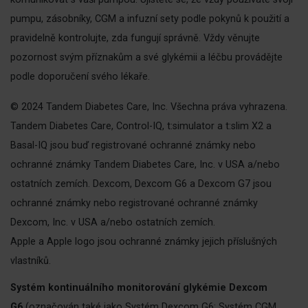
pumpu, zásobníky, CGM a infuzní sety podle pokynů k použití a
pravidelně kontrolujte, zda fungují správně. Vždy věnujte
pozornost svým příznakům a své glykémii a léčbu provádějte
podle doporučení svého lékaře.
© 2024 Tandem Diabetes Care, Inc. Všechna práva vyhrazena.
Tandem Diabetes Care, Control-IQ, t:simulator a t:slim X2 a
Basal-IQ jsou buď registrované ochranné známky nebo
ochranné známky Tandem Diabetes Care, Inc. v USA a/nebo
ostatních zemích. Dexcom, Dexcom G6 a Dexcom G7 jsou
ochranné známky nebo registrované ochranné známky
Dexcom, Inc. v USA a/nebo ostatních zemích.
Apple a Apple logo jsou ochranné známky jejich příslušných
vlastníků.
Systém kontinuálního monitorování glykémie Dexcom
G6
(označován také jako Systém Dexcom G6; Systém CGM